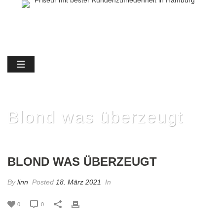
Blond was überzeugt
BLOND WAS ÜBERZEUGT
By
linn
Posted
18. März 2021
In
0
0